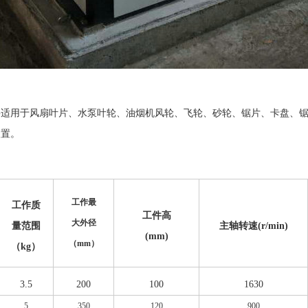
要适用于风扇叶片、水泵叶轮、油烟机风轮、飞轮、砂轮、锯片、卡盘、
装置。
工作最
工作质
工件高
大外径
量范围
主轴转速(r/min)
(mm)
（mm）
（kg）
3.5
200
100
1630
5
350
120
900