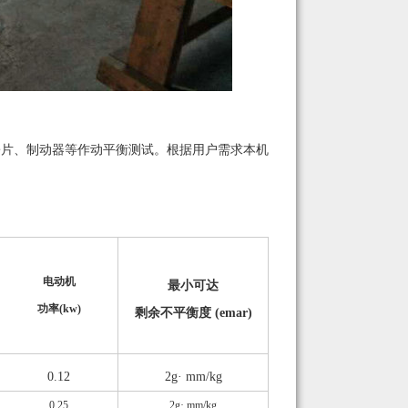
锯片、制动器等作动平衡测试。根据用户需求本机
电动机
最小可达
功率(kw)
剩余不平衡度 (emar)
0.12
2g· mm/kg
0.25
2g· mm/kg