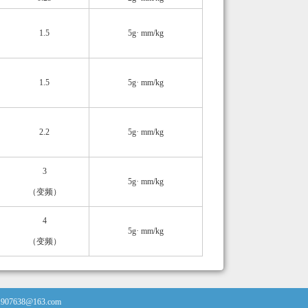
1.5
5g· mm/kg
1.5
5g· mm/kg
2.2
5g· mm/kg
3
5g· mm/kg
（变频）
4
5g· mm/kg
（变频）
11907638@163.com