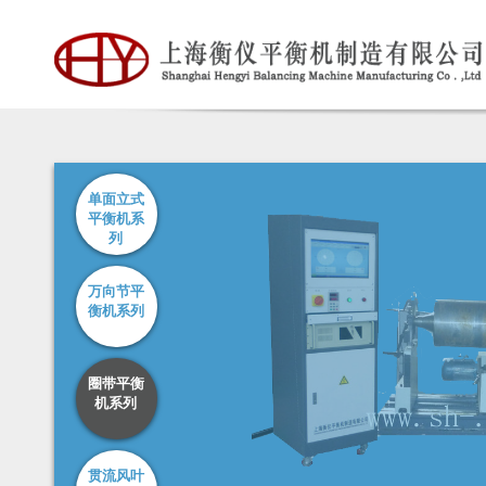
单面立式
平衡机系
列
万向节平
衡机系列
圈带平衡
机系列
贯流风叶